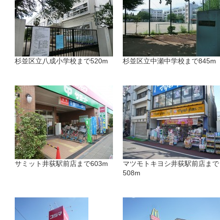
杉並区立八成小学校まで520m
杉並区立中瀬中学校まで845m
サミット井荻駅前店まで603m
マツモトキヨシ井荻駅前店まで
508m