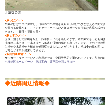
井草森公園
●原っぱゾーン
公園のほぼ中央に位置し、疎林の中の草地を走り回りのびのびと憩える空間で
が遊べる遊具があり、その他ゲートボールなど軽スポーツが可能な広場を設け
きます。（日曜・祝日を除く）
●
森と水のゾーン
流れ、池そして築山を配し、四季折々に花を楽しめます。本公園でもっとも自
流れは二本あり、一本は滝から落水し渓流の感じを出しています。その下流は
生植物や水辺植物を植え自然観察を楽しむことができます。池は中の島を配し
ガモなど水鳥が飛来してきます。
●
多目的運動場ゾーン
サッカー・ラグビーなどに利用ができ、全面天然芝で覆われています。災害時
※杉並区ホームページ 施設案内 井草森公園より抜粋
◆近隣周辺情報◆