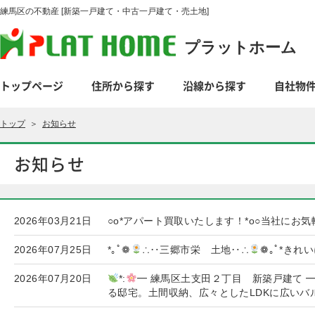
練馬区の不動産 [新築一戸建て・中古一戸建て・売土地]
プラットホーム
トップページ
住所から探す
沿線から探す
自社物
トップ
＞
お知らせ
お知らせ
2026年03月21日
○o*アパート買取いたします！*o○当社にお
2026年07月25日
*｡ﾟ❁
∴‥三郷市栄 土地‥∴
❁｡ﾟ*き
2026年07月20日
*:
━ 練馬区土支田２丁目 新築戸建て 
る邸宅。土間収納、広々としたLDKに広いバ