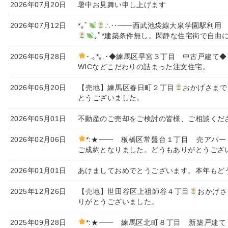
2026年07月20日
暑中お見舞い申し上げます
2026年07月12日
*｡ﾟ
∴‥━━西武池袋線大泉学園駅利用
｡ﾟ*建築条件無し。閑静な住宅街で自由
2026年06月28日
･.｡*｡.･◆練馬区早宮３丁目 中古戸建て◆･.｡
WICなどこだわりの詰まった注文住宅。
2026年06月20日
【売地】練馬区春日町２丁目
おかげさまで
とうございました。
2026年05月01日
不動産のご売却をご検討の皆様、ご相談くださ
2026年02月06日
*:★━━ 板橋区常盤台１丁目 売アパー
ご成約となりました。どうもありがとうござ
2026年01月01日
あけましておめでとうございます。本年もど
2025年12月26日
【売地】世田谷区上祖師谷４丁目
おかげさ
りがとうございました。
2025年09月28日
*:★━━ 練馬区北町８丁目 新築戸建て 