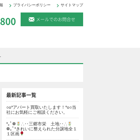
報
プライバシーポリシー
サイトマップ
。
6800
メールでのお問合せ
。
最新記事一覧
○o*アパート買取いたします！*o○当
社にお気軽にご相談ください。
*｡ﾟ❁
∴‥三郷市栄 土地‥∴
❁｡ﾟ*きれいに整えられた分譲地全１
１区画