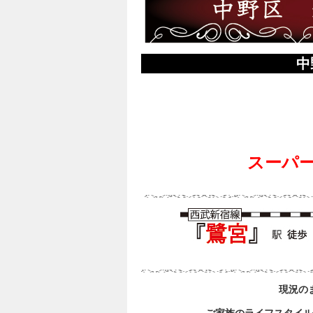
中
スーパ
現況の