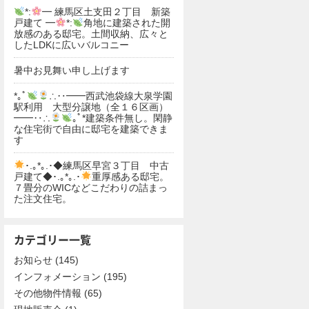
*:
━ 練馬区土支田２丁目 新築
戸建て ━
*:
角地に建築された開
放感のある邸宅。土間収納、広々と
したLDKに広いバルコニー
暑中お見舞い申し上げます
*｡ﾟ
∴‥━━西武池袋線大泉学園
駅利用 大型分譲地（全１６区画）
━━‥∴
｡ﾟ*建築条件無し。閑静
な住宅街で自由に邸宅を建築できま
す
･.｡*｡.･◆練馬区早宮３丁目 中古
戸建て◆･.｡*｡.･
重厚感ある邸宅。
７畳分のWICなどこだわりの詰まっ
た注文住宅。
カテゴリー一覧
お知らせ
(145)
インフォメーション
(195)
その他物件情報
(65)