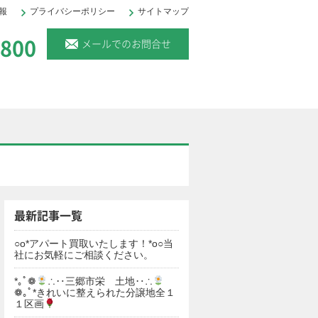
報
プライバシーポリシー
サイトマップ
。
6800
メールでのお問合せ
最新記事一覧
○o*アパート買取いたします！*o○当
社にお気軽にご相談ください。
*｡ﾟ❁
∴‥三郷市栄 土地‥∴
❁｡ﾟ*きれいに整えられた分譲地全１
１区画