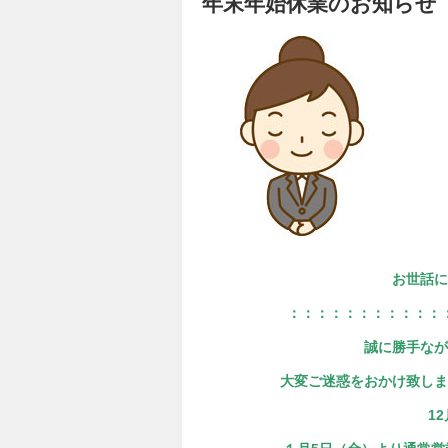
年末年始休業のお知らせ
お世話に
：：：：：：：：：：：
誠に勝手なが
大変ご迷惑をおかけ致しま
1