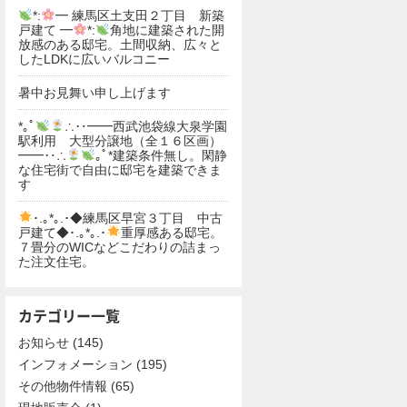
*:
━ 練馬区土支田２丁目 新築
戸建て ━
*:
角地に建築された開
放感のある邸宅。土間収納、広々と
したLDKに広いバルコニー
暑中お見舞い申し上げます
*｡ﾟ
∴‥━━西武池袋線大泉学園
駅利用 大型分譲地（全１６区画）
━━‥∴
｡ﾟ*建築条件無し。閑静
な住宅街で自由に邸宅を建築できま
す
･.｡*｡.･◆練馬区早宮３丁目 中古
戸建て◆･.｡*｡.･
重厚感ある邸宅。
７畳分のWICなどこだわりの詰まっ
た注文住宅。
カテゴリー一覧
お知らせ
(145)
インフォメーション
(195)
その他物件情報
(65)