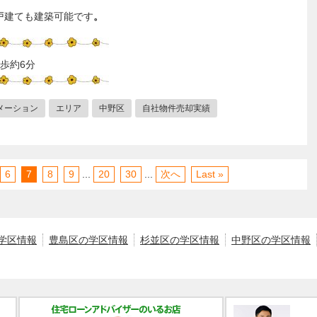
戸建ても建築可能です
。
歩約6分
メーション
エリア
中野区
自社物件売却実績
6
7
8
9
...
20
30
...
次へ
Last »
学区情報
豊島区の学区情報
杉並区の学区情報
中野区の学区情報