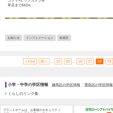
コジマ×ビックカメラ井
草店まで662m
お知らせ
インフォメーション
杉並区
« First
前へ
...
10
20
...
26
27
28
29
小学・中学の学区情報
練馬区の学区情報
豊島区の学区情報
くらしのリンク集
プラットホームは、お客様のセキュリティ