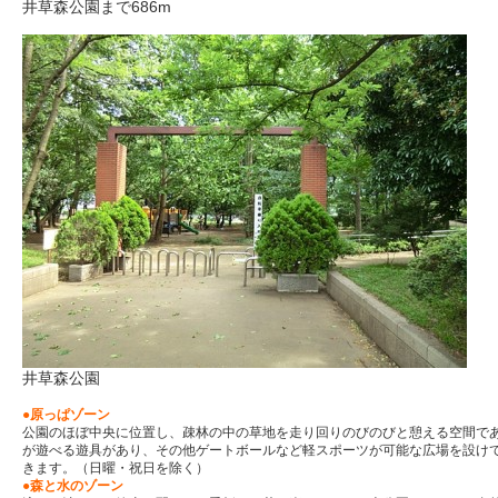
井草森公園まで686m
井草森公園
●原っぱゾーン
公園のほぼ中央に位置し、疎林の中の草地を走り回りのびのびと憩える空間で
が遊べる遊具があり、その他ゲートボールなど軽スポーツが可能な広場を設け
きます。（日曜・祝日を除く）
●
森と水のゾーン