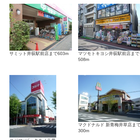
サミット井荻駅前店まで603m
マツモトキヨシ井荻駅前店まで
508m
マクドナルド 新青梅井草店ま
300m