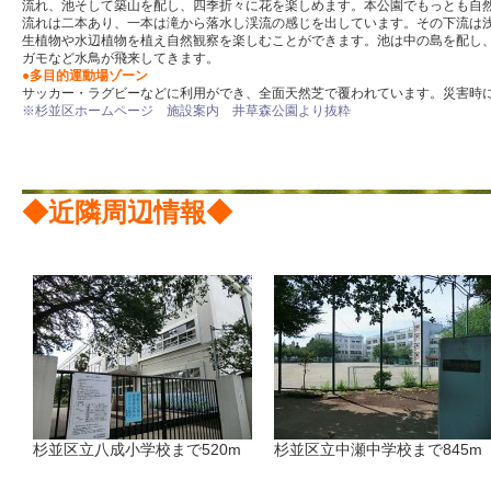
流れ、池そして築山を配し、四季折々に花を楽しめます。本公園でもっとも自
流れは二本あり、一本は滝から落水し渓流の感じを出しています。その下流は
生植物や水辺植物を植え自然観察を楽しむことができます。池は中の島を配し
ガモなど水鳥が飛来してきます。
●
多目的運動場ゾーン
サッカー・ラグビーなどに利用ができ、全面天然芝で覆われています。災害時
※杉並区ホームページ 施設案内 井草森公園より抜粋
◆近隣周辺情報◆
杉並区立八成小学校まで520m
杉並区立中瀬中学校まで845m