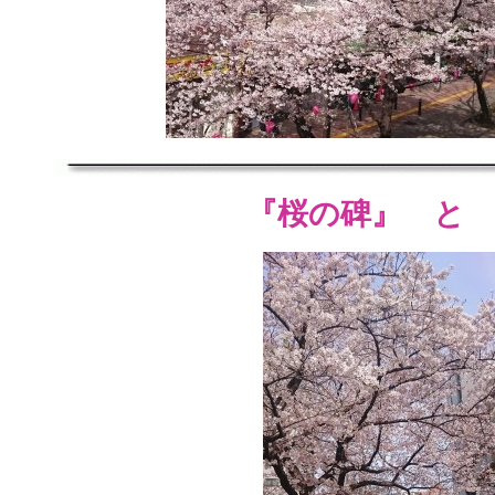
『桜の碑』 と