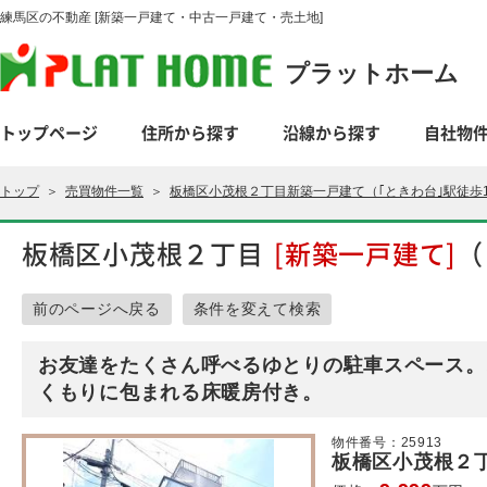
練馬区の不動産 [新築一戸建て・中古一戸建て・売土地]
プラットホーム
トップページ
住所から探す
沿線から探す
自社物
トップ
＞
売買物件一覧
＞
板橋区小茂根２丁目新築一戸建て（｢ときわ台｣駅徒歩
板橋区小茂根２丁目
[新築一戸建て]
（
前のページへ戻る
条件を変えて検索
お友達をたくさん呼べるゆとりの駐車スペース。
くもりに包まれる床暖房付き。
物件番号：25913
板橋区小茂根２