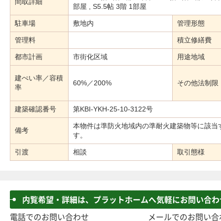
間取詳細
部屋 , S5.5帖 3階 1部屋
駐車場
敷地内
管理形態
管理料
積立修繕費
都市計画
市街化区域
用途地域
建ぺい率／容積
60%／200%
その他法制限
率
建築確認番号
第KBI-YKH-25-10-3122号
本物件は準防火地域内の準耐火建築物等に該当
備考
す。
引渡
相談
取引態様
内覧希望・詳細は、プラットホームへ気軽にお問い合わ
電話でのお問い合わせ
メールでのお問い合