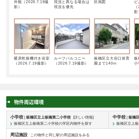
外観（2026.7.19撮
現況と異なる場合は
区画図
ビ
影）
現況を優先
（2
影
暖房乾燥機付き浴室
ルーフバルコニー
板橋区立大谷口保育
板
（2026.7.19撮影）
（2026.7.19撮影）
園まで140ｍ
小
物件周辺環境
小学校
中学校
|
板橋区立上板橋第二小学校
[
詳しい情報
]
|
板橋
板橋区立上板橋第二小学校の学区内物件を探す
板橋区立上板
周辺施設
この物件と同じ駅の周辺施設をみる