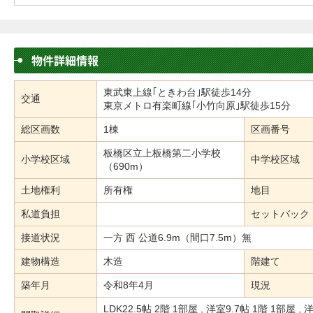
物件詳細情報
東武東上線｢ときわ台｣駅徒歩14分
交通
東京メトロ有楽町線｢小竹向原｣駅徒歩15分
総区画数
1棟
区画番号
板橋区立上板橋第二小学校
小学校区域
中学校区域
（690m）
土地権利
所有権
地目
私道負担
セットバック
接道状況
一方 西 公道6.9m（間口7.5m）無
建物構造
木造
階建て
築年月
令和8年4月
現況
LDK22.5帖 2階 1部屋 , 洋室9.7帖 1階 1部屋 , 