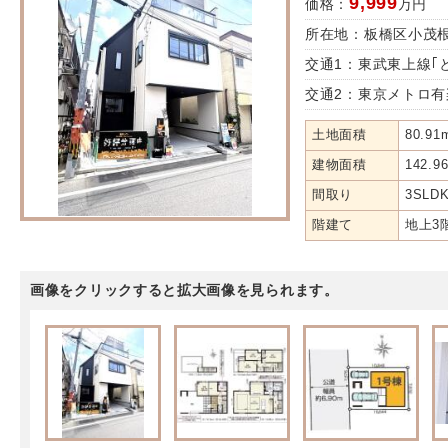
9,999
価格：
万円
所在地：板橋区小茂
交通1：東武東上線｢
交通2：東京メトロ有
土地面積
80.91
建物面積
142.9
間取り
3SLD
階建て
地上3
画像をクリックすると拡大画像を見られます。