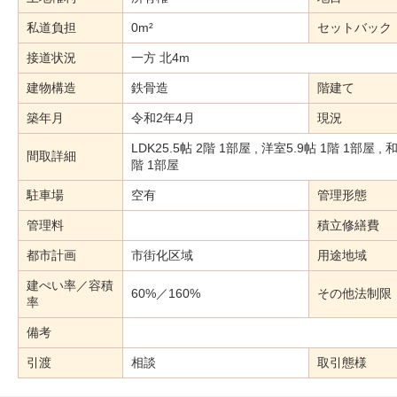
私道負担
0m²
セットバック
接道状況
一方 北4m
建物構造
鉄骨造
階建て
築年月
令和2年4月
現況
LDK25.5帖 2階 1部屋 , 洋室5.9帖 1階 1部屋 , 
間取詳細
階 1部屋
駐車場
空有
管理形態
管理料
積立修繕費
都市計画
市街化区域
用途地域
建ぺい率／容積
60%／160%
その他法制限
率
備考
引渡
相談
取引態様