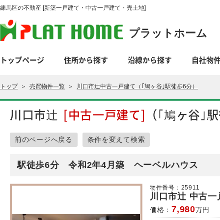
練馬区の不動産 [新築一戸建て・中古一戸建て・売土地]
プラットホーム
トップページ
住所から探す
沿線から探す
自社物
トップ
＞
売買物件一覧
＞
川口市辻中古一戸建て（｢鳩ヶ谷｣駅徒歩6分）
川口市辻
[中古一戸建て]
（｢鳩ヶ谷｣
前のページへ戻る
条件を変えて検索
駅徒歩6分 令和2年4月築 ヘーベルハウス
物件番号：25911
川口市辻 中古一
7,980
価格：
万円