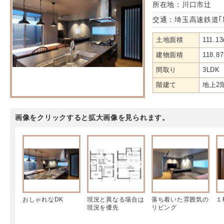
所在地：川口市辻
交通：埼玉高速鉄道｢
土地面積
111.1
建物面積
118.8
間取り
3LDK
階建て
地上2
画像をクリックすると拡大画像を見られます。
おしゃれなDK
現況と異なる場合は
落ち着いた雰囲気の
１
現況を優先
リビング