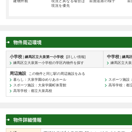
建物外観
現況と異なる場合は
前面道路の様子
前
現況を優先
物件周辺環境
小学校
中学校
|
練馬区立大泉第一小学校
[
詳しい情報
]
|
練馬
練馬区立大泉第一小学校の学区内物件を探す
練馬区立大泉
周辺施設
この物件と同じ駅の周辺施設をみる
暮らし：大泉学園ゆめりあホール
スポーツ施設
スポーツ施設：大泉学園町体育館
高等学校：都
高等学校：都立大泉高校
物件詳細情報