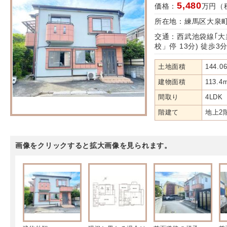
5,480
価格：
万円（
所在地：練馬区大泉町
交通：西武池袋線｢大
校」停 13分) 徒歩3
土地面積
144.0
建物面積
113.4
間取り
4LDK
階建て
地上2
画像をクリックすると拡大画像を見られます。