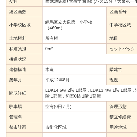
交通
西武池袋線｢大泉学園｣駅 (バス13分「大泉第一小
総区画数
区画番号
練馬区立大泉第一小学校
小学校区域
中学校区域
（460m）
土地権利
所有権
地目
私道負担
0m²
セットバック
接道状況
建物構造
木造
階建て
築年月
平成12年8月
現況
LDK14.6帖 2階 1部屋 , LDK13.4帖 1階 1部屋 ,
間取詳細
階 1部屋 , 和室6帖 1階 1部屋
駐車場
空有(0円 / 月)
管理形態
管理料
積立修繕費
都市計画
市街化区域
用途地域