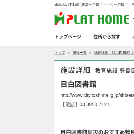
練馬区の不動産 [新築一戸建て・中古一戸建て・売
トップページ
住所から探す
トップ
＞
施設一覧
＞
施設詳細：目白図書館（
施設詳細
教育施設 豊島
目白図書館
http://www.city.toshima.lg.jp/shis
【電話】
03-3950-7121
目白図書館周辺のおすすめ物