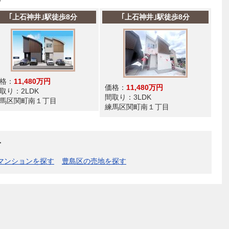
｢上石神井｣駅徒歩8分
｢上石神井｣駅徒歩8分
格：
11,480万円
価格：
11,480万円
取り：
2LDK
間取り：
3LDK
馬区関町南１丁目
練馬区関町南１丁目
す
マンションを探す
豊島区の売地を探す