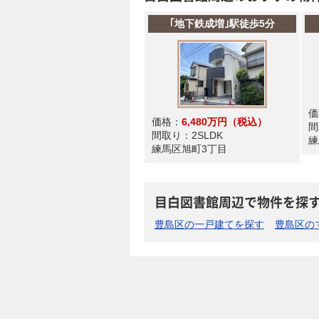
｢地下鉄成増｣駅徒歩5分
価
価格：
6,480万円
（税込）
間
間取り：
2SLDK
練
練馬区旭町3丁目
目白図書館周辺で物件を探
豊島区の一戸建てを探す
豊島区の