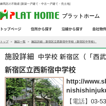
練馬区の不動産 [新築一戸建て・中古一戸建て・売土地]
プラットホーム
トップページ
住所から探す
沿線から探す
自社物
トップ
＞
施設一覧
＞
施設詳細：新宿区立西新宿中学校（新宿区中学校）
施設詳細
中学校 新宿区（「西
新宿区立西新宿中学校
http://www.s
nishishinjuk
【電話】
03-5