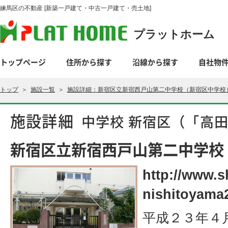
練馬区の不動産 [新築一戸建て・中古一戸建て・売土地]
プラットホーム
トップページ
住所から探す
沿線から探す
自社物
トップ
＞
施設一覧
＞
施設詳細：新宿区立新宿西戸山第二中学校（新宿区中学校
施設詳細
中学校 新宿区（「高
新宿区立新宿西戸山第二中学校
http://www.s
nishitoyama
平成２３年４