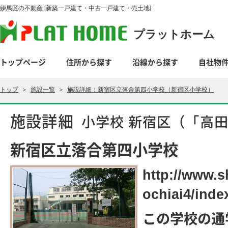
練馬区の不動産 [新築一戸建て・中古一戸建て・売土地]
プラットホーム
トップページ
住所から探す
沿線から探す
自社物
トップ
＞
施設一覧
＞
施設詳細：新宿区立落合第四小学校（新宿区小学校）
施設詳細
小学校 新宿区（「高
新宿区立落合第四小学校
http://www.s
ochiai4/inde
この学校の通