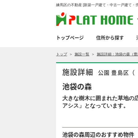
練馬区の不動産 [新築一戸建て・中古一戸建て・売
トップページ
住所から探す
トップ
＞
施設一覧
＞
施設詳細：池袋の森（豊
施設詳細
公園 豊島区（
池袋の森
大きな樹木に囲まれた草地の
アシス」となっています。
池袋の森周辺のおすすめ物件