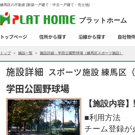
練馬区の不動産 [新築一戸建て・中古一戸建て・売土地]
プラットホーム
トップページ
住所から探す
沿線から探す
自社物
トップ
＞
施設一覧
＞
施設詳細：学田公園野球場（練馬区スポーツ施設）
施設詳細
スポーツ施設 練馬区
学田公園野球場
【施設内容】
■利用方法
チーム登録が