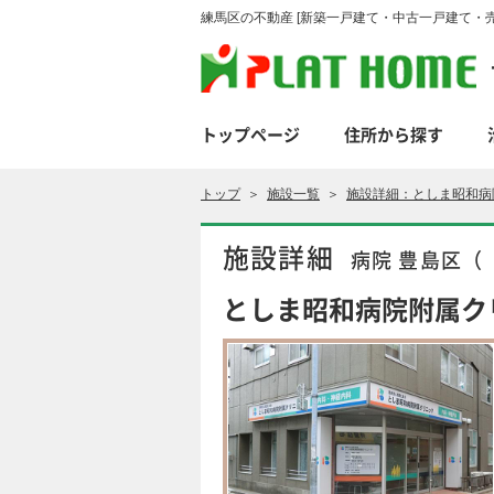
練馬区の不動産 [新築一戸建て・中古一戸建て・売
トップページ
住所から探す
トップ
＞
施設一覧
＞
施設詳細：としま昭和病
施設詳細
病院 豊島区（
としま昭和病院附属ク