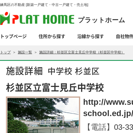
練馬区の不動産 [新築一戸建て・中古一戸建て・売土地]
プラットホーム
トップページ
住所から探す
沿線から探す
自社物
トップ
＞
施設一覧
＞
施設詳細：杉並区立富士見丘中学校（杉並区中学校）
施設詳細
中学校 杉並区
杉並区立富士見丘中学校
http://www.s
school.ed.jp
【電話】
03-3