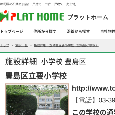
練馬区の不動産 [新築一戸建て・中古一戸建て・売土地]
プラットホーム
トップページ
住所から探す
沿線から探す
自社物
トップ
＞
施設一覧
＞
施設詳細：豊島区立要小学校（豊島区小学校）
施設詳細
小学校 豊島区
豊島区立要小学校
http://www.t
【電話】
03-3
この学校の通