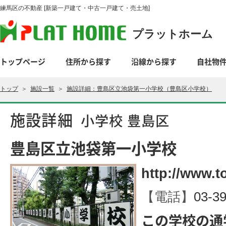
練馬区の不動産 [新築一戸建て・中古一戸建て・売土地]
プラットホーム
トップページ
住所から探す
沿線から探す
自社物
トップ
＞
施設一覧
＞
施設詳細：豊島区立池袋第一小学校（豊島区小学校）
施設詳細
小学校 豊島区
豊島区立池袋第一小学校
http://www.t
【電話】
03-3
この学校の通