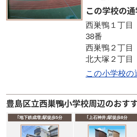
この学校の通
西巣鴨１丁目 
38番
西巣鴨２丁目
北大塚２丁目 
この小学校の
豊島区立西巣鴨小学校周辺のおす
｢地下鉄成増｣駅徒歩5分
｢上石神井｣駅徒歩8分