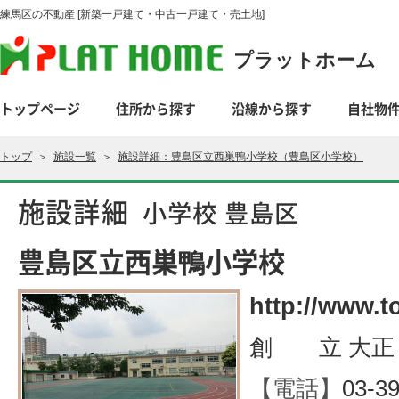
練馬区の不動産 [新築一戸建て・中古一戸建て・売土地]
プラットホーム
トップページ
住所から探す
沿線から探す
自社物
トップ
＞
施設一覧
＞
施設詳細：豊島区立西巣鴨小学校（豊島区小学校）
施設詳細
小学校 豊島区
豊島区立西巣鴨小学校
http://www.t
創 立 大正
【電話】
03-3