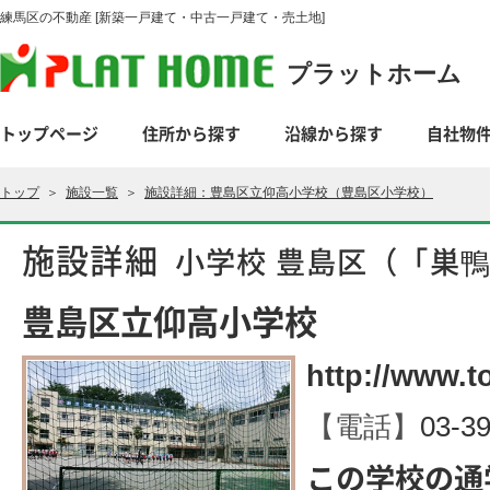
練馬区の不動産 [新築一戸建て・中古一戸建て・売土地]
プラットホーム
トップページ
住所から探す
沿線から探す
自社物
トップ
＞
施設一覧
＞
施設詳細：豊島区立仰高小学校（豊島区小学校）
施設詳細
小学校 豊島区（「巣
豊島区立仰高小学校
http://www.t
【電話】
03-3
この学校の通