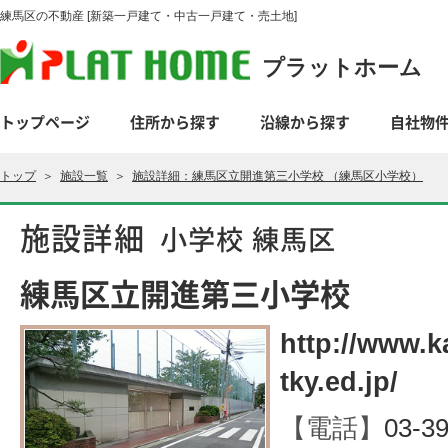
練馬区の不動産 [新築一戸建て・中古一戸建て・売土地]
プラットホーム
トップページ
住所から探す
沿線から探す
自社物
トップ
＞
施設一覧
＞
施設詳細：練馬区立開進第三小学校 （練馬区小学校）
施設詳細
小学校 練馬区
練馬区立開進第三小学校
http://www.k
tky.ed.jp/
【電話】
03-3