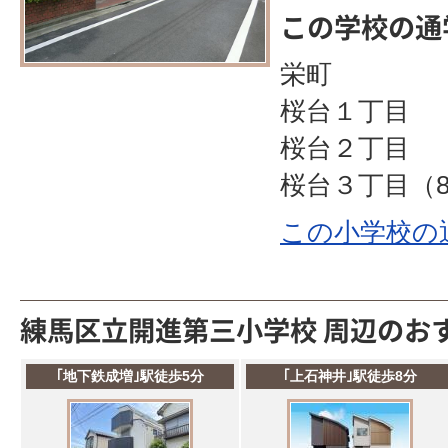
この学校の通
栄町
桜台１丁目
桜台２丁目
桜台３丁目（8
この小学校の
練馬区立開進第三小学校 周辺のお
｢地下鉄成増｣駅徒歩5分
｢上石神井｣駅徒歩8分