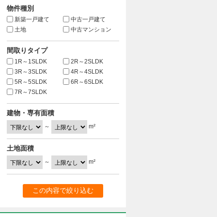
物件種別
新築一戸建て
中古一戸建て
土地
中古マンション
間取りタイプ
1R～1SLDK
2R～2SLDK
3R～3SLDK
4R～4SLDK
5R～5SLDK
6R～6SLDK
7R～7SLDK
建物・専有面積
～
m²
土地面積
～
m²