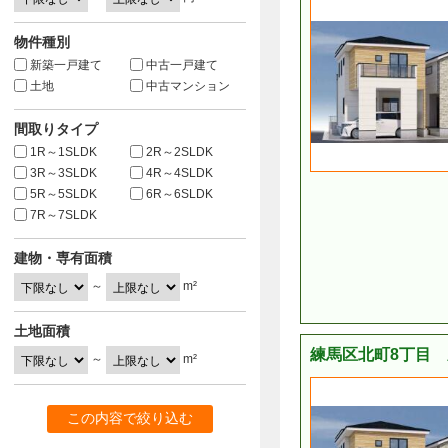
物件種別
新築一戸建て
中古一戸建て
土地
中古マンション
間取りタイプ
1R～1SLDK
2R～2SLDK
3R～3SLDK
4R～4SLDK
5R～5SLDK
6R～6SLDK
7R～7SLDK
建物・専有面積
～
m²
土地面積
練馬区北町8丁目 
～
m²