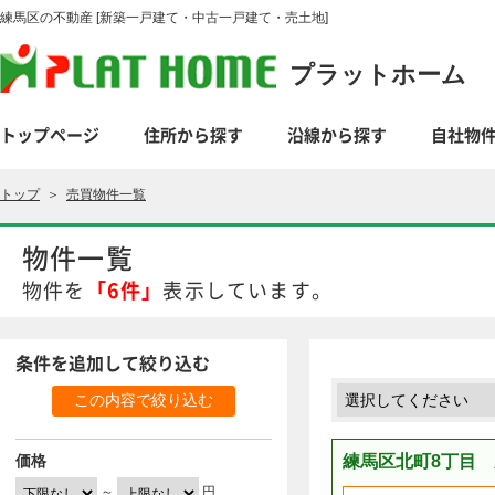
練馬区の不動産 [新築一戸建て・中古一戸建て・売土地]
プラットホーム
トップページ
住所から探す
沿線から探す
自社物
トップ
＞
売買物件一覧
物件一覧
物件を
「
6件
」
表示しています。
条件を追加して絞り込む
価格
練馬区北町8丁目 
～
円