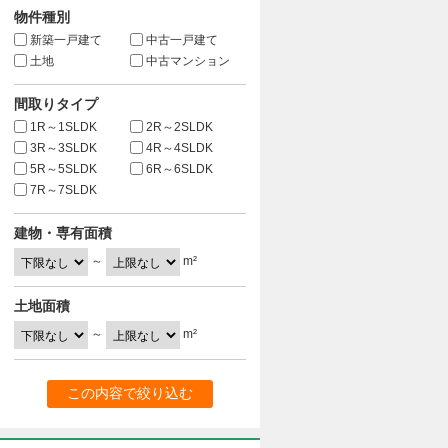
物件種別
新築一戸建て
中古一戸建て
土地
中古マンション
間取りタイプ
1R～1SLDK
2R～2SLDK
3R～3SLDK
4R～4SLDK
5R～5SLDK
6R～6SLDK
7R～7SLDK
建物・専有面積
～
m²
土地面積
～
m²