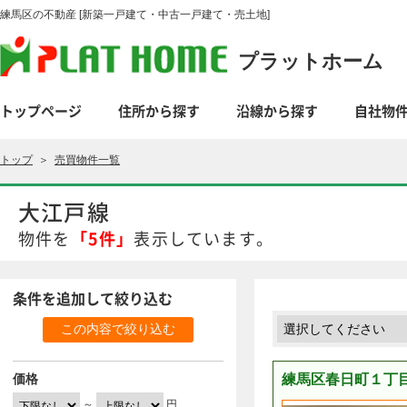
練馬区の不動産 [新築一戸建て・中古一戸建て・売土地]
プラットホーム
トップページ
住所から探す
沿線から探す
自社物
トップ
＞
売買物件一覧
大江戸線
物件を
「
5件
」
表示しています。
条件を追加して絞り込む
価格
練馬区春日町１丁目
～
円