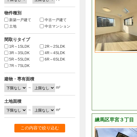
物件種別
新築一戸建て
中古一戸建て
土地
中古マンション
間取りタイプ
1R～1SLDK
2R～2SLDK
3R～3SLDK
4R～4SLDK
5R～5SLDK
6R～6SLDK
7R～7SLDK
建物・専有面積
～
m²
土地面積
～
m²
練馬区早宮３丁目 