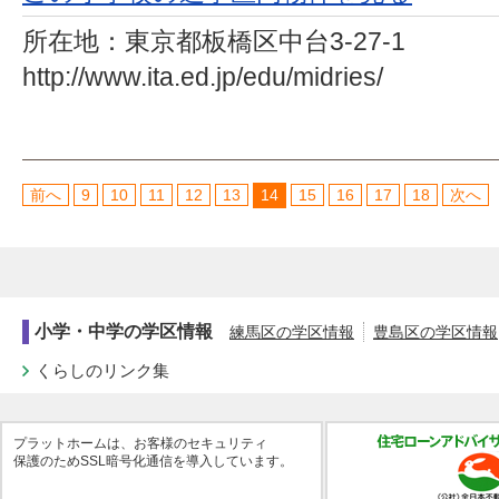
所在地：
東京都板橋区中台3-27-1
http://www.ita.ed.jp/edu/midries/
前へ
9
10
11
12
13
14
15
16
17
18
次へ
小学・中学の学区情報
練馬区の学区情報
豊島区の学区情報
くらしのリンク集
プラットホームは、お客様のセキュリティ
保護のためSSL暗号化通信を導入しています。