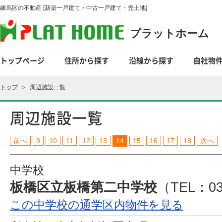
練馬区の不動産 [新築一戸建て・中古一戸建て・売土地]
プラットホーム
トップページ
住所から探す
沿線から探す
自社物
トップ
＞
周辺施設一覧
周辺施設一覧
前へ
9
10
11
12
13
14
15
16
17
18
次へ
中学校
板橋区立板橋第二中学校
（TEL：03
この中学校の通学区内物件を見る