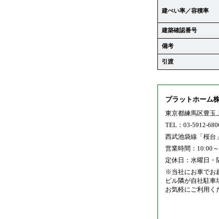
建ぺい率／容積率
建築確認番号
備考
引渡
プラットホーム
東京都練馬区豊玉上2
TEL：03-5912-6800
西武池袋線「桜台
営業時間：10:00～1
定休日：水曜日・
※当社にお車でお
ビル隣が自社駐車
お気軽にご利用く