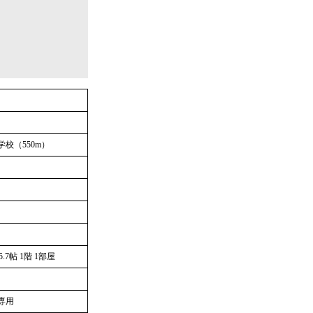
校（550m）
S5.7帖 1階 1部屋
専用