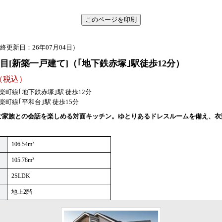
終更新日：26年07月04日）
目
[新築一戸建て]
（｢地下鉄赤塚｣駅徒歩12分）
（税込）
楽町線｢地下鉄赤塚｣駅 徒歩12分
町線｢平和台｣駅 徒歩15分
ご家族との会話を楽しめる対面キッチン。ゆとりあるドレスルームを備え、衣
。
106.54m²
105.78m²
2SLDK
地上2階