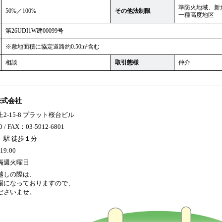
準防火地域、新
50%／100%
その他法制限
一種高度地区
第26UDI1W建00099号
※敷地面積に協定道路約0.50m²含む
相談
取引態様
仲介
株式会社
-15-8 プラット桜台ビル
 / FAX：03-5912-6801
」駅 徒歩１分
9:00
隔週火曜日
越しの際は、
場になっておりますので、
ださいませ。