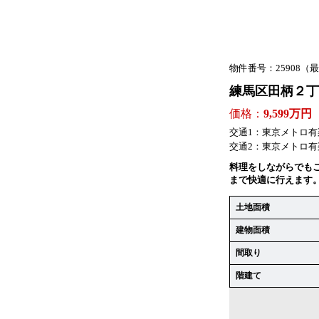
物件番号：25908
（最
練馬区田柄２丁
価格：
9,599万円
交通1：
東京メトロ有
交通2：
東京メトロ有楽
料理をしながらでも
まで快適に行えます
土地面積
建物面積
間取り
階建て