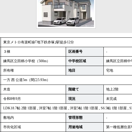
東京メトロ有楽町線｢地下鉄赤塚｣駅徒歩12分
３棟
区画番号
-
練馬区立田柄小学校（500m）
中学校区域
練馬区立田柄中学
所有権
地目
宅地
一方 西 公道5m（間口5.93m）
木造
階建て
地上2階
令和8年9月
現況
未完成
LDK18.7帖 2階 1部屋 , 洋室7帖 1階 1部屋 , 洋室5帖 1階 1部屋 , S6.5帖 1階 1部屋 , 
敷地内
管理形態
-
市街化区域
用途地域
第一種低層住居