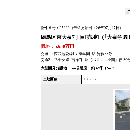
物件番号：25882
（最終更新日：26年07月17日）
練馬区東大泉7丁目
[売地]
（｢大泉学園
価格：
5,650万円
交通1：
西武池袋線｢大泉学園｣駅 徒歩22分
交通2：
JR中央線｢吉祥寺｣駅（バス：「小関」停 20
大型開発分譲地 5m公道面 約32坪（No.7）
土地面積
106.45m²