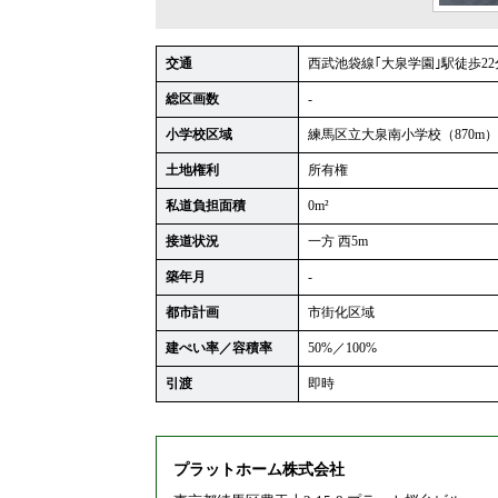
交通
西武池袋線｢大泉学園｣駅徒歩22
総区画数
-
小学校区域
練馬区立大泉南小学校（870m）
土地権利
所有権
私道負担面積
0m²
接道状況
一方 西5m
築年月
-
都市計画
市街化区域
建ぺい率／容積率
50%／100%
引渡
即時
プラットホーム株式会社