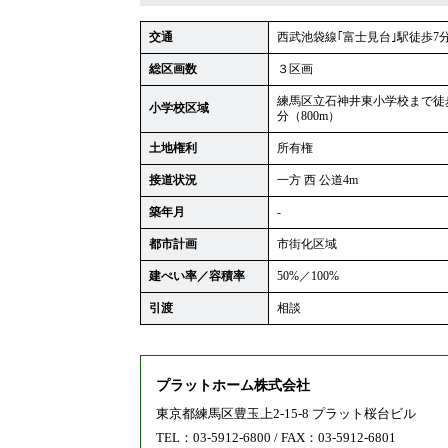
交通
西武池袋線｢富士見台｣駅徒歩7
総区画数
３区画
練馬区立石神井東小学校まで徒歩
小学校区域
分（800m）
土地権利
所有権
接道状況
一方 西 公道4m
築年月
-
都市計画
市街化区域
建ぺい率／容積率
50%／100%
引渡
相談
プラットホーム株式会社
東京都練馬区豊玉上2-15-8 プラット桜台ビル
TEL：03-5912-6800 / FAX：03-5912-6801